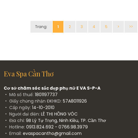
Trang:
1
2
3
4
5
>
>>
Eva Spa Cần Thơ
Cơ sở chăm sóc sắc đẹp phụ nữ E VA S-P-A
Mã số thuế:
1801197737
Giấy chứng nhận ĐKHKD:
57A8011926
Cấp ngày:
14-10-2010
Người đại diện:
LÊ THỊ HỒNG VÓC
Địa chỉ:
9B Lý Tự Trọng, Ninh Kiều, TP. Cần Thơ
Hotline:
0913.824.692 - 0766.98.3979
Email:
evaspacantho@gmail.com