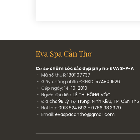
Eva Spa Cần Thơ
Cơ sở chăm sóc sắc đẹp phụ nữ E VA S-P-A
Mã số thuế:
1801197737
Giấy chứng nhận ĐKHKD:
57A8011926
Cấp ngày:
14-10-2010
Người đại diện:
LÊ THỊ HỒNG VÓC
Địa chỉ:
9B Lý Tự Trọng, Ninh Kiều, TP. Cần Thơ
Hotline:
0913.824.692 - 0766.98.3979
Email:
evaspacantho@gmail.com