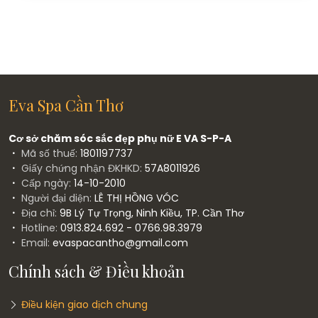
Eva Spa Cần Thơ
Cơ sở chăm sóc sắc đẹp phụ nữ E VA S-P-A
Mã số thuế:
1801197737
Giấy chứng nhận ĐKHKD:
57A8011926
Cấp ngày:
14-10-2010
Người đại diện:
LÊ THỊ HỒNG VÓC
Địa chỉ:
9B Lý Tự Trọng, Ninh Kiều, TP. Cần Thơ
Hotline:
0913.824.692 - 0766.98.3979
Email:
evaspacantho@gmail.com
Chính sách & Điều khoản
Điều kiện giao dịch chung