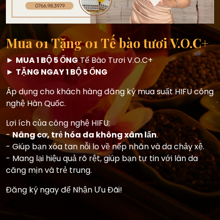
Mua 01 Tặng 01 Tế bào tươi V.O.C+
►
MUA 1 BỘ 5 ỐNG
Tế Bào Tươi V.O.C+
Ư
►
TẶNG NGAY 1 BỘ 5 ỐNG
T
Áp dụng cho khách hàng đăng ký mua suất HIFU công
b
nghệ Hàn Quốc.
G
Lợi ích của công nghệ HIFU:
♦
-
Nâng cơ, trẻ hóa da không xâm lấn
.
- Giúp bạn xóa tan nỗi lo về nếp nhăn và da chảy xệ.
♦
- Mang lại hiệu quả rõ rệt, giúp bạn tự tin với làn da
căng mịn và trẻ trung.
♦
t
n
Đăng ký ngay để Nhận Ưu Đãi!