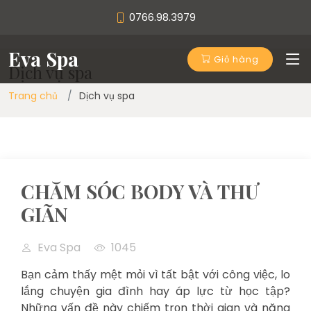
0766.98.3979
Eva Spa
Giỏ hàng
Dịch vụ spa
Trang chủ
Dịch vụ spa
CHĂM SÓC BODY VÀ THƯ
GIÃN
Eva Spa
1045
Bạn cảm thấy mệt mỏi vì tất bật với công việc, lo
lắng chuyện gia đình hay áp lực từ học tập?
Những vấn đề này chiếm trọn thời gian và năng