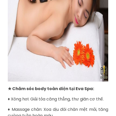
★ Chăm sóc body toàn diện tại Eva Spa:
♦ Xông hơi: Giải tỏa căng thẳng, thư giãn cơ thể.
♦ Massage chân: Xoa dịu đôi chân mệt mỏi, tăng
cường tuần hoàn máu.