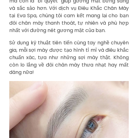
mà còn là "bí quyết" giúp gương mặt bừng sáng
và sắc sảo hơn. Với dịch vụ Điêu Khắc Chân Mày
tại Eva Spa, chúng tôi cam kết mang lại cho bạn
đôi chân mày thanh thoát, tự nhiên và phù hợp
nhất với đường nét gương mặt của bạn.
Sử dụng kỹ thuật tiên tiến cùng tay nghề chuyên
gia, mỗi sợi mày được tạo hình tỉ mỉ và điêu khắc
chuẩn xác, tựa như những sợi mày thật. Không
còn lo lắng về đôi chân mày thưa nhạt hay mất
dáng nữa!