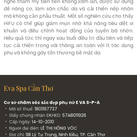
nghệ thẩm mỹ tiên tiến không xâm lấn, được sử dụng
để nâng cơ, làm săn chắc da và cải thiện nếp nhăn
mà không cần phẫu thuật. Một số nghiên cứu cho thấy
HIFU có thể giúp giảm mụn nhờ khả năng tiêu diệt vi
khuẩn và điều chỉnh hoạt động của tuyến bã nhờn.
Hiệu quả tức thì ngay sau buổi điều trị đầu tiên và tiếp
tục cải thiện trong vài tháng, an toàn với ít tác dụng
phụ và không gây tổn thương bề mặt da.
Eva Spa Cần Thơ
Cơ sở chăm sóc sắc đẹp phụ nữ E VA S-P-A
Mã số thuế:
1801197737
Giấy chứng nhận ĐKHKD:
57A8011926
Cấp ngày:
14-10-2010
Người đại diện:
LÊ THỊ HỒNG VÓC
Địa chỉ:
9B Lý Tự Trọng, Ninh Kiều, TP. Cần Thơ