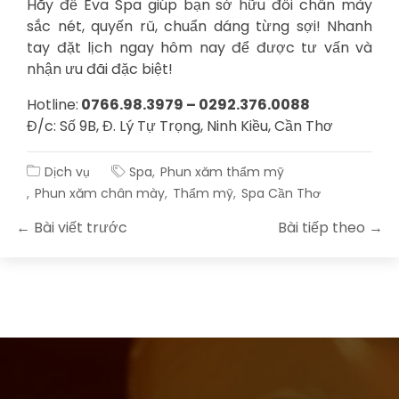
Hãy để Eva Spa giúp bạn sở hữu đôi chân mày
sắc nét, quyến rũ, chuẩn dáng từng sợi! Nhanh
tay đặt lịch ngay hôm nay để được tư vấn và
nhận ưu đãi đặc biệt!
Hotline:
0766.98.3979 – 0292.376.0088
Đ/c: Số 9B, Đ. Lý Tự Trọng, Ninh Kiều, Cần Thơ
Dịch vụ
Spa
Phun xăm thẩm mỹ
Phun xăm chân mày
Thẩm mỹ
Spa Cần Thơ
← Bài viết trước
Bài tiếp theo →