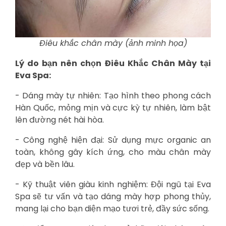
Điêu khắc chân mày (ảnh minh họa)
Lý do bạn nên chọn Điêu Khắc Chân Mày tại
Eva Spa:
- Dáng mày tự nhiên: Tạo hình theo phong cách
Hàn Quốc, mỏng mịn và cực kỳ tự nhiên, làm bật
lên đường nét hài hòa.
- Công nghệ hiện đại: Sử dụng mực organic an
toàn, không gây kích ứng, cho màu chân mày
đẹp và bền lâu.
- Kỹ thuật viên giàu kinh nghiệm: Đội ngũ tại Eva
Spa sẽ tư vấn và tạo dáng mày hợp phong thủy,
mang lại cho bạn diện mạo tươi trẻ, đầy sức sống.