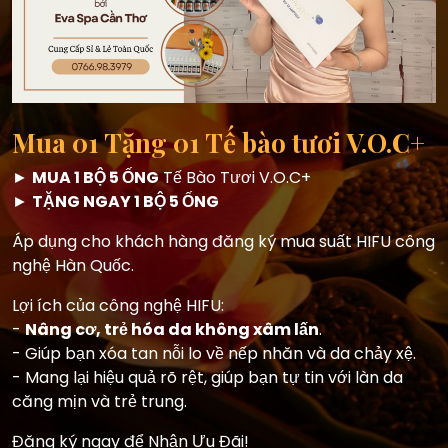
Mua 01 Tặng 01 Tế bào tươi V.O.C+
►
MUA 1 BỘ 5 ỐNG
Tế Bào Tươi V.O.C+
Ư
►
TẶNG NGAY 1 BỘ 5 ỐNG
T
Áp dụng cho khách hàng đăng ký mua suất HIFU công
b
nghệ Hàn Quốc.
G
Lợi ích của công nghệ HIFU:
♦
-
Nâng cơ, trẻ hóa da không xâm lấn
.
- Giúp bạn xóa tan nỗi lo về nếp nhăn và da chảy xệ.
♦
- Mang lại hiệu quả rõ rệt, giúp bạn tự tin với làn da
căng mịn và trẻ trung.
♦
t
n
Đăng ký ngay để Nhận Ưu Đãi!