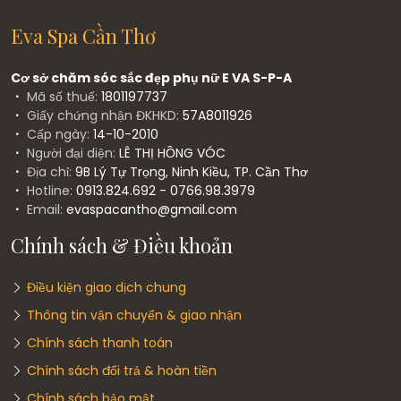
Eva Spa Cần Thơ
Cơ sở chăm sóc sắc đẹp phụ nữ E VA S-P-A
Mã số thuế:
1801197737
Giấy chứng nhận ĐKHKD:
57A8011926
Cấp ngày:
14-10-2010
Người đại diện:
LÊ THỊ HỒNG VÓC
Địa chỉ:
9B Lý Tự Trọng, Ninh Kiều, TP. Cần Thơ
Hotline:
0913.824.692 - 0766.98.3979
Email:
evaspacantho@gmail.com
Chính sách & Điều khoản
Điều kiện giao dịch chung
Thông tin vận chuyển & giao nhận
Chính sách thanh toán
Chính sách đổi trả & hoàn tiền
Chính sách bảo mật