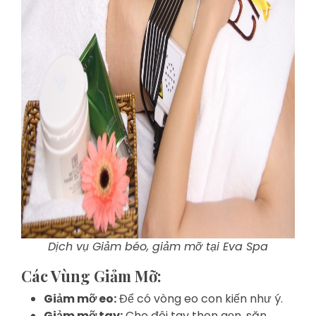
Dịch vụ Giảm béo, giảm mỡ tại Eva Spa
Các Vùng Giảm Mỡ:
Giảm mỡ eo:
Để có vòng eo con kiến như ý.
Giảm mỡ tay:
Cho đôi tay thon gọn, săn